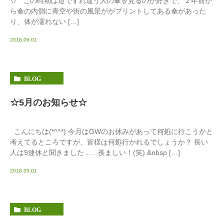
☆ この時期は道ですれ違う人の傘を見るのが好きで、２年前か
ら傘の内側に青空や街の風景ががプリントしてある傘があった
り、体が濡れない […]
2018.06.01
BLOG
☆5月のお知らせ☆
こんにちは(*^^*) 今月はGWのお休みがあって何処に行こうかと
考えてるところですが、皆様は何処行かれるでしょうか？ 長い
人は9連休と聞きました……羨ましい！(笑) &nbsp […]
2018.05.01
BLOG