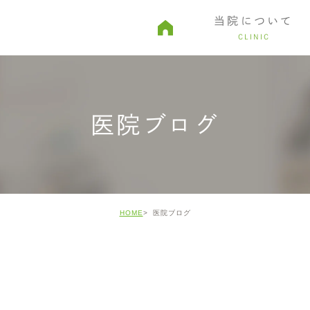
当院について
CLINIC
由
親知らず・口腔外科
予約から診療までの流れ
審美治療
院内ツアー
ホワイトニ
医院ブログ
HOME
医院ブログ