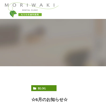
当院コンセプト
一般歯科
小児歯科
当院が選ばれる理
予防治療
顎関節症
BLOG
☆6月のお知らせ☆