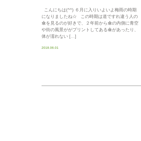
こんにちは(^^) ６月に入りいよいよ梅雨の時期
になりましたね☆ この時期は道ですれ違う人の
傘を見るのが好きで、２年前から傘の内側に青空
や街の風景ががプリントしてある傘があったり、
体が濡れない […]
2018.06.01