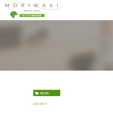
当院コンセプト
一般歯科
小児歯科
当院が選ばれる理
予防治療
顎関節症
BLOG
2019.08.27