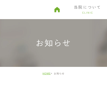
当院について
CLINIC
由
親知らず・口腔外科
予約から診療までの流れ
審美治療
院内ツアー
ホワイトニ
お知らせ
HOME
お知らせ