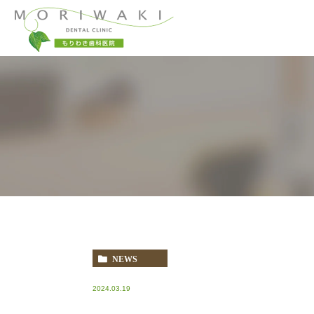
当院コンセプト
一般歯科
小児歯科
当院が選ばれる理
予防治療
顎関節症
NEWS
2024.03.19