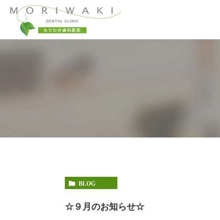
当院コンセプト
一般歯科
小児歯科
当院が選ばれる理
予防治療
顎関節症
BLOG
☆９月のお知らせ☆