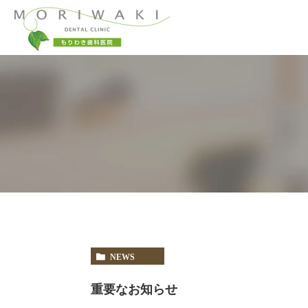
当院コンセプト
一般歯科
小児歯科
当院が選ばれる理
予防治療
顎関節症
NEWS
重要なお知らせ