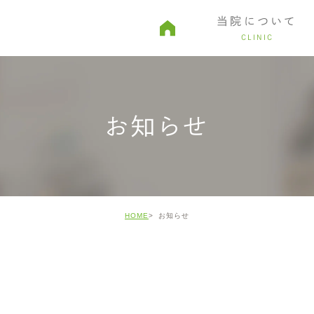
当院について
CLINIC
由
親知らず・口腔外科
予約から診療までの流れ
審美治療
院内ツアー
ホワイトニ
お知らせ
HOME
お知らせ